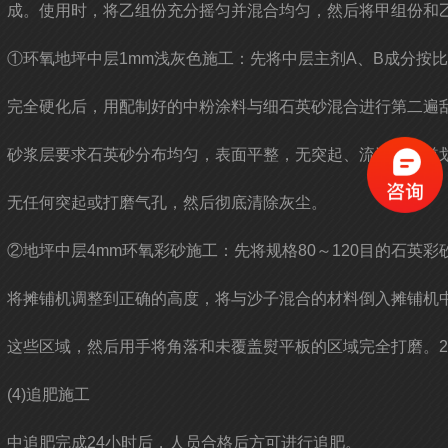
成。使用时，将乙组份充分摇匀并混合均匀，然后将甲组份和乙
①环氧地坪中层1mm浅灰色施工：先将中层主剂A、B成分按
完全硬化后，用配制好的中粉涂料与细石英砂混合进行第二遍
砂浆层要求石英砂分布均匀，表面平整，无突起、流淌，每道
无任何突起或打磨气孔，然后彻底清除灰尘。
②地坪中层4mm环氧彩砂施工：先将规格80～120目的石
将摊铺机调整到正确的高度，将与沙子混合的材料倒入摊铺机
这些区域，然后用手将角落和未覆盖熨平板的区域完全打磨。
(4)追肥施工
中追肥完成24小时后，人员合格后方可进行追肥。