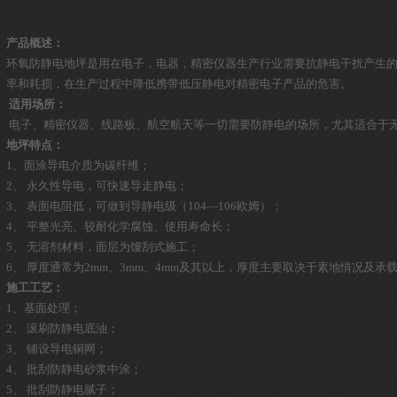
产品概述：
环氧防静电地坪是用在电子，电器，精密仪器生产行业需要抗静电干扰产生
率和耗损，在生产过程中降低携带低压静电对精密电子产品的危害。
适用场所：
电子、精密仪器、线路板、航空航天等一切需要防静电的场所，尤其适合于
地坪特点：
1、面涂导电介质为碳纤维；
2、 永久性导电，可快速导走静电；
3、 表面电阻低，可做到导静电级（104—106欧姆）；
4、 平整光亮、较耐化学腐蚀、使用寿命长；
5、 无溶剂材料，面层为馒刮式施工；
6、 厚度通常为2mm、3mm、4mm及其以上，厚度主要取决于素地情况及
施工工艺：
1、基面处理；
2、 滚刷防静电底油；
3、 铺设导电铜网；
4、 批刮防静电砂浆中涂；
5、 批刮防静电腻子；