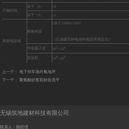
表干（h）
≤4
干燥时间
实干（d）
≤1
GB/T 16906-1997
检验依据
《石油罐导静电涂料电阻率测定法》
表面电阻值
3
4
导电腻子层
10
~10
6
9
面涂层
10
~10
上一个：
地下停车场环氧地坪
下一个：
聚氨酯砂浆彩砂自流平
无锡筑地建材科技有限公司
联系人：顾经理