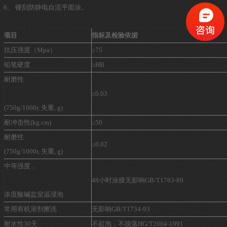
6、 镘刮防静电自流平面涂。
项目
指标及检验依据
抗压强度（Mpa）
≥75
铅笔硬度
≥HB
耐磨性
≤0.03
(750g/1000r, 失重, g)
耐冲击性(kg.cm)
≥50
耐磨性
≤0.02
(750g/1000r, 失重, g)
中等强度，
48小时涂膜无影响GB/T1763-89
浓度酸碱盐室温浸泡
常用有机溶剂擦洗
无影响GB/T1734-93
耐水性30天
不起泡，不脱落HG/T2004-1991