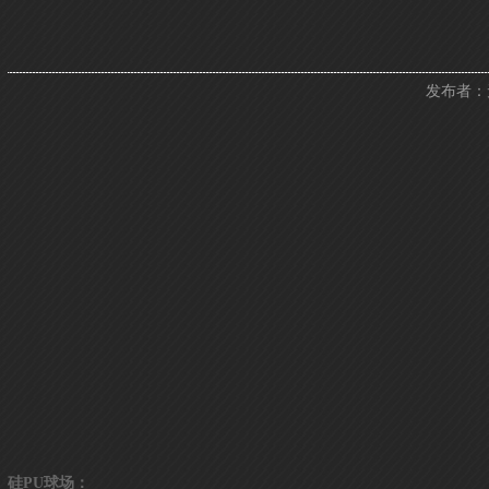
发布者：无
硅PU球场：