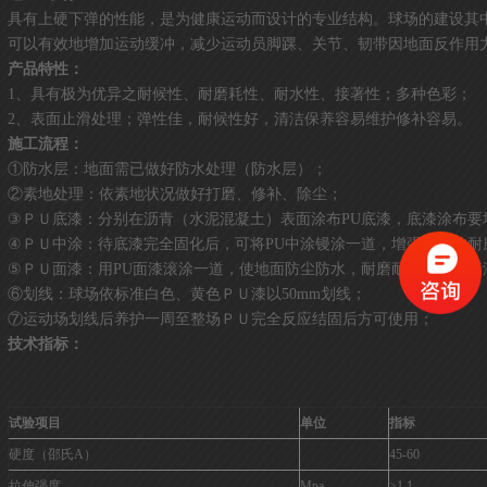
具有上硬下弹的性能，是为健康运动而设计的专业结构。球场的建设其
可以有效地增加运动缓冲，减少运动员脚踝、关节、韧带因地面反作用
产品特性：
1、具有极为优异之耐候性、耐磨耗性、耐水性、接著性；多种色彩；
2、表面止滑处理；弹性佳，耐候性好，清洁保养容易维护修补容易。
施工流程：
①防水层：地面需已做好防水处理（防水层）；
②素地处理：依素地状况做好打磨、修补、除尘；
③ＰＵ底漆：分别在沥青（水泥混凝土）表面涂布PU底漆，底漆涂布要均
④ＰＵ中涂：待底漆完全固化后，可将PU中涂镘涂一道，增强地面的耐
⑤ＰＵ面漆：用PU面漆滚涂一道，使地面防尘防水，耐磨耐腐蚀、易
⑥划线：球场依标准白色、黄色ＰＵ漆以50mm划线；
⑦运动场划线后养护一周至整场ＰＵ完全反应结固后方可使用；
技术指标：
试验项目
单位
指标
硬度（邵氏A）
45-60
拉伸强度
Mpa
≥1.1